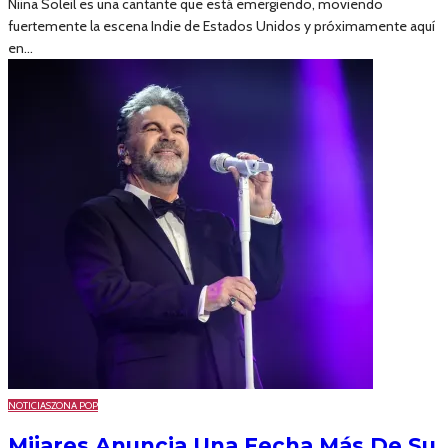
Niina Soleil es una cantante que está emergiendo, moviendo
fuertemente la escena Indie de Estados Unidos y próximamente aquí
en...
NOTICIAS
ZONA POP
Mijares Anuncia Una Fecha Más De Su