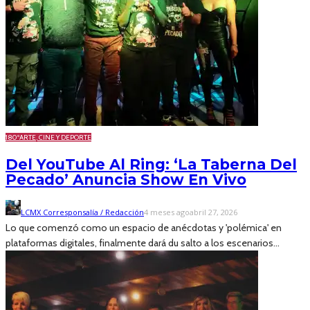
180º
ARTE, CINE Y DEPORTE
Del YouTube Al Ring: ‘La Taberna Del
Pecado’ Anuncia Show En Vivo
LCMX Corresponsalía / Redacción
4 meses ago
abril 27, 2026
Lo que comenzó como un espacio de anécdotas y 'polémica' en
plataformas digitales, finalmente dará du salto a los escenarios...