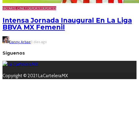
180º
ARTE, CINE Y DEPORTE
DEPORTES
Intensa Jornada Inaugural En La Liga
BBVA MX Femenil
Danny Arbae
3 días ago
Síguenos
Copyright © 2021 LaCarteleraMX