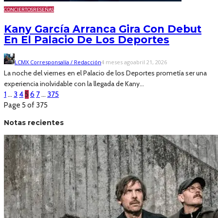
CONCIERTOS
RESEÑAS
Kany García Arranca Gira Con Debut
En El Palacio De Los Deportes
LCMX Corresponsalía / Redacción
4 meses ago
abril 21, 2026
La noche del viernes en el Palacio de los Deportes prometía ser una
experiencia inolvidable con la llegada de Kany...
1
…
3
4
5
6
7
…
375
Page 5 of 375
Notas recientes