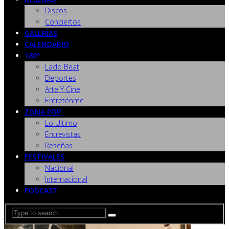
Discos
Conciertos
GALERÍAS
CALENDARIO
180º
Lado Beat
Deportes
Arte Y Cine
Entreténme
ZONA POP
Lo Ultimo
Entrevistas
Reseñas
FESTIVALES
Nacional
Internacional
PODCAST