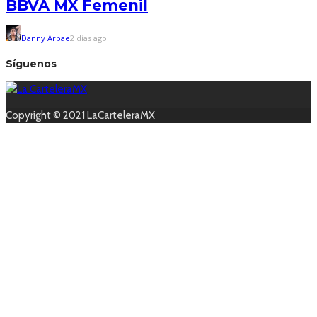
BBVA MX Femenil
Danny Arbae
2 días ago
Síguenos
Copyright © 2021 LaCarteleraMX