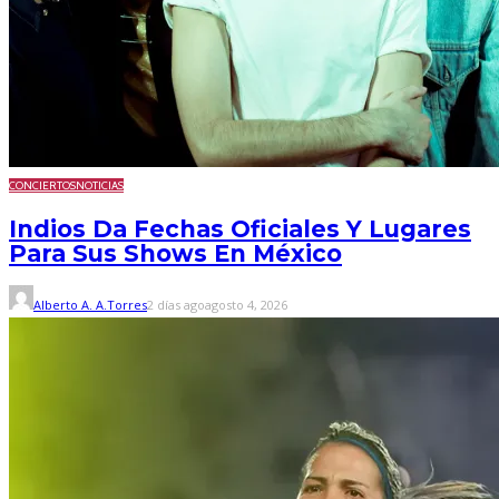
CONCIERTOS
NOTICIAS
Indios Da Fechas Oficiales Y Lugares
Para Sus Shows En México
Alberto A. A.Torres
2 días ago
agosto 4, 2026