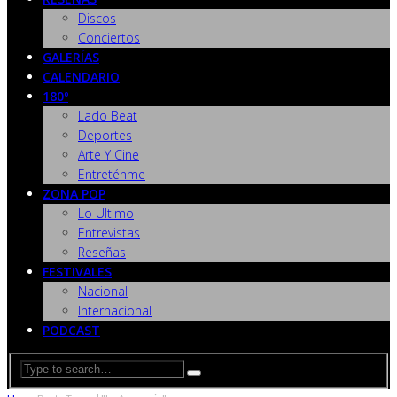
Discos
Conciertos
GALERÍAS
CALENDARIO
180º
Lado Beat
Deportes
Arte Y Cine
Entreténme
ZONA POP
Lo Ultimo
Entrevistas
Reseñas
FESTIVALES
Nacional
Internacional
PODCAST