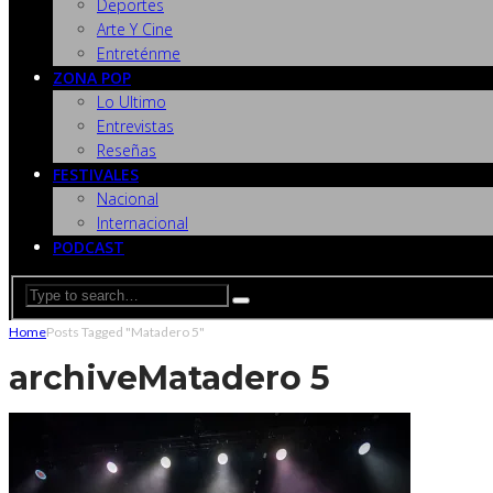
Deportes
Arte Y Cine
Entreténme
ZONA POP
Lo Ultimo
Entrevistas
Reseñas
FESTIVALES
Nacional
Internacional
PODCAST
Home
Posts Tagged "Matadero 5"
archive
Matadero 5