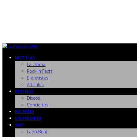
NOTICIAS
La Última
Rock In Facts
Entrevistas
Artículos
RESEÑAS
Discos
Conciertos
GALERÍAS
CALENDARIO
180º
Lado Beat