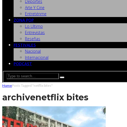
Deportes
Arte Y Cine
Entreténme
ZONA POP
Lo Ultimo
Entrevistas
Reseñas
FESTIVALES
Nacional
Internacional
PODCAST
Home
Posts Tagged "netflix bites"
archive
netflix bites