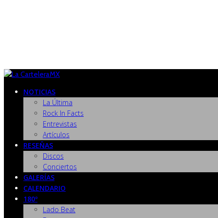
NOTICIAS
La Última
Rock In Facts
Entrevistas
Artículos
RESEÑAS
Discos
Conciertos
GALERÍAS
CALENDARIO
180º
Lado Beat