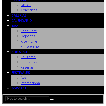
Discos
Conciertos
GALERÍAS
CALENDARIO
180º
Lado Beat
Deportes
Arte Y Cine
Entreténme
ZONA POP
Lo Ultimo
Entrevistas
Reseñas
FESTIVALES
Nacional
Internacional
PODCAST