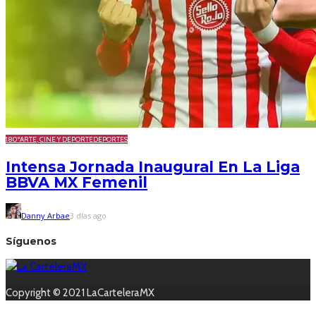
180º
ARTE, CINE Y DEPORTE
DEPORTES
Intensa Jornada Inaugural En La Liga
BBVA MX Femenil
Danny Arbae
3 días ago
Síguenos
Copyright © 2021 LaCarteleraMX