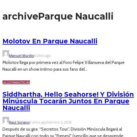
archive
Parque Naucalli
Molotov En Parque Naucalli
Manuel Murillo
8 años ago
Molotov llega por primera vez al Foro Felipe Villanueva del Parque
Naucalli en un show intimo para sus fans del...
LA ÚLTIMA
NOTICIAS
Siddhartha, Hello Seahorse! Y División
Minúscula Tocarán Juntos En Parque
Naucalli
Raul Soriano
9 años ago
febrero 2, 2018
Después de su gira “Secretos Tour”, División Minúscula llegará al
Parque Naucalli con todo su "Frenesí" (sencillo que se desprende...