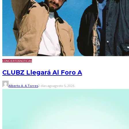
CONCIERTOS
NOTICIAS
CLUBZ Llegará Al Foro A
Alberto A. A.Torres
2 días ago
agosto 5, 2026