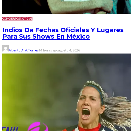
CONCIERTOS
NOTICIAS
Indios Da Fechas Oficiales Y Lugares
Para Sus Shows En México
Alberto A. A.Torres
14 horas ago
agosto 4, 2026