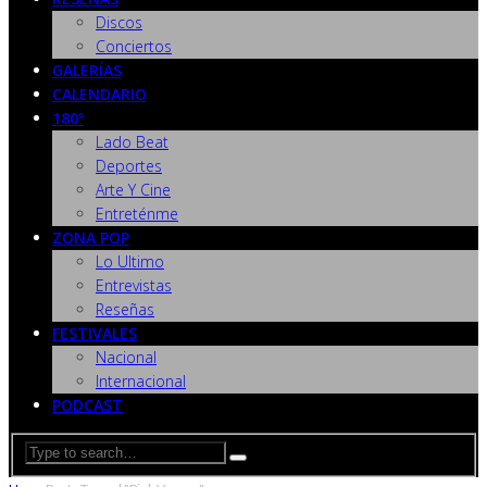
Discos
Conciertos
GALERÍAS
CALENDARIO
180º
Lado Beat
Deportes
Arte Y Cine
Entreténme
ZONA POP
Lo Ultimo
Entrevistas
Reseñas
FESTIVALES
Nacional
Internacional
PODCAST