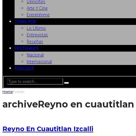
Deportes
Arte Y Cine
Entreténme
ZONA POP
Lo Ultimo
Entrevistas
Reseñas
FESTIVALES
Nacional
Internacional
PODCAST
Home
Evento
archive
Reyno en cuautitlan i
Reyno En Cuautitlan Izcalli