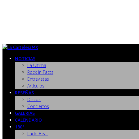
NOTICIAS
La Última
Rock In Facts
Entrevistas
Artículos
RESEÑAS
Discos
Conciertos
GALERÍAS
CALENDARIO
180º
Lado Beat