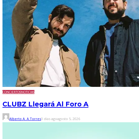
CONCIERTOS
NOTICIAS
CLUBZ Llegará Al Foro A
Alberto A. A.Torres
3 días ago
agosto 5, 2026