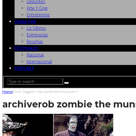
Deportes
Arte Y Cine
Entreténme
ZONA POP
Lo Ultimo
Entrevistas
Reseñas
FESTIVALES
Nacional
Internacional
PODCAST
Home
Posts Tagged "rob zombie the munsters"
archive
rob zombie the mun