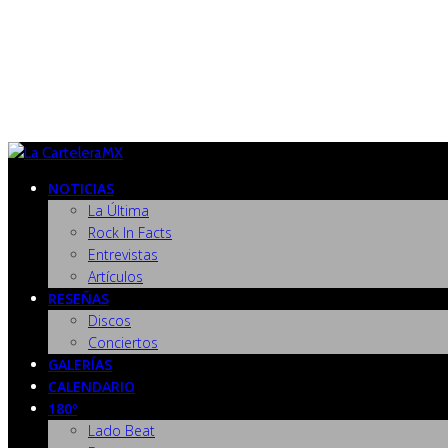
NOTICIAS
La Última
Rock In Facts
Entrevistas
Artículos
RESEÑAS
Discos
Conciertos
GALERÍAS
CALENDARIO
180º
Lado Beat