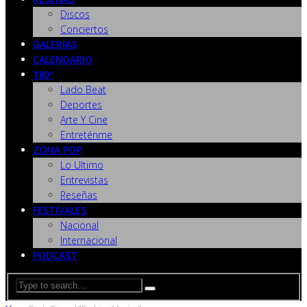
Discos
Conciertos
GALERÍAS
CALENDARIO
180º
Lado Beat
Deportes
Arte Y Cine
Entreténme
ZONA POP
Lo Ultimo
Entrevistas
Reseñas
FESTIVALES
Nacional
Internacional
PODCAST