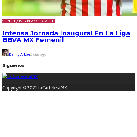
180º
ARTE, CINE Y DEPORTE
DEPORTES
Intensa Jornada Inaugural En La Liga
BBVA MX Femenil
Danny Arbae
2 días ago
Síguenos
Copyright © 2021 LaCarteleraMX