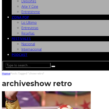
Deportes
Arte Y Cine
Entreténme
ZONA POP
Lo Ultimo
Entrevistas
Reseñas
FESTIVALES
Nacional
Internacional
PODCAST
Home
Posts Tagged "show retro"
archive
show retro