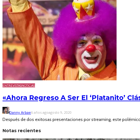
ENTREVISTAS
NOTICIAS
«Ahora Regreso A Ser El ‘Platanito’ Clá
Danny Arbae
6 años ago
agosto 9, 2020
Después de dos exitosas presentaciones por streaming, este polémico p
Notas recientes