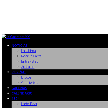
NOTICIAS
La Última
Rock In Facts
Entrevistas
Artículos
RESEÑAS
Discos
Conciertos
GALERÍAS
CALENDARIO
180º
Lado Beat