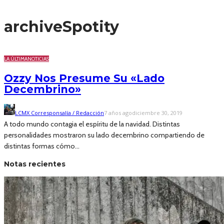
archive
Spotity
LA ÚLTIMA
NOTICIAS
Ozzy Nos Presume Su «Lado
Decembrino»
LCMX Corresponsalía / Redacción
7 años ago
diciembre 30, 2019
A todo mundo contagia el espíritu de la navidad. Distintas
personalidades mostraron su lado decembrino compartiendo de
distintas formas cómo...
Notas recientes