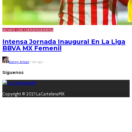
180º
ARTE, CINE Y DEPORTE
DEPORTES
Intensa Jornada Inaugural En La Liga
BBVA MX Femenil
Danny Arbae
1 día ago
Síguenos
Copyright © 2021 LaCarteleraMX