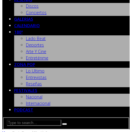
Discos
Conciertos
GALERÍAS
CALENDARIO
180º
Lado Beat
Deportes
Arte Y Cine
Entreténme
ZONA POP
Lo Ultimo
Entrevistas
Reseñas
FESTIVALES
Nacional
Internacional
PODCAST