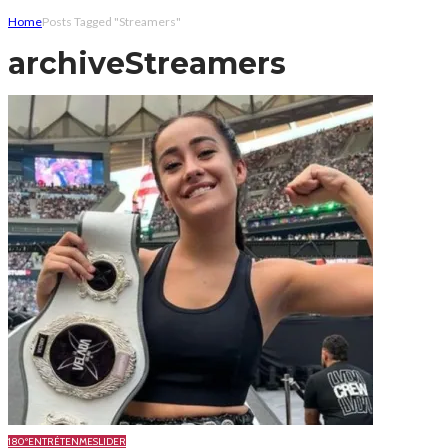
Home
Posts Tagged "Streamers"
archive
Streamers
180º
ENTRÉTENME
SLIDER