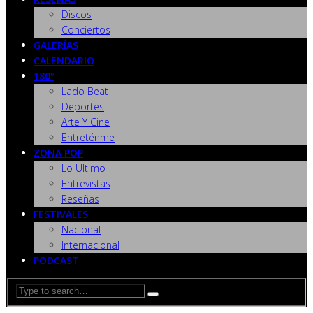
Discos
Conciertos
GALERÍAS
CALENDARIO
180º
Lado Beat
Deportes
Arte Y Cine
Entreténme
ZONA POP
Lo Ultimo
Entrevistas
Reseñas
FESTIVALES
Nacional
Internacional
PODCAST