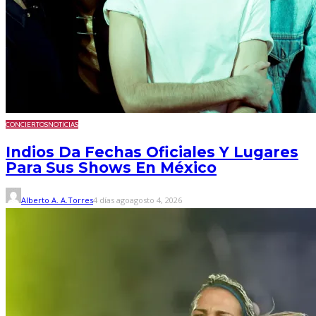
CONCIERTOS
NOTICIAS
Indios Da Fechas Oficiales Y Lugares
Para Sus Shows En México
Alberto A. A.Torres
4 días ago
agosto 4, 2026