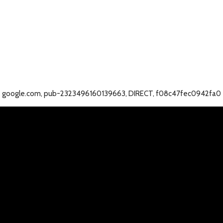
google.com, pub-2323496160139663, DIRECT, f08c47fec0942fa0