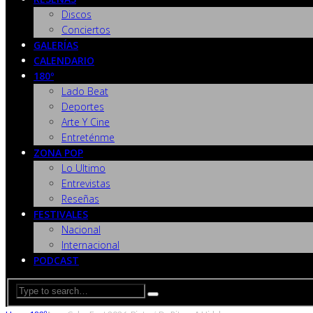
Discos
Conciertos
GALERÍAS
CALENDARIO
180º
Lado Beat
Deportes
Arte Y Cine
Entreténme
ZONA POP
Lo Ultimo
Entrevistas
Reseñas
FESTIVALES
Nacional
Internacional
PODCAST