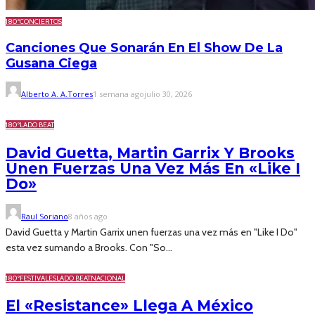
180º
CONCIERTOS
Canciones Que Sonarán En El Show De La
Gusana Ciega
Alberto A. A.Torres
1 semana ago
julio 30, 2026
180º
LADO BEAT
David Guetta, Martin Garrix Y Brooks
Unen Fuerzas Una Vez Más En «Like I
Do»
Raul Soriano
8 años ago
David Guetta y Martin Garrix unen fuerzas una vez más en "Like I Do"
esta vez sumando a Brooks. Con "So...
180º
FESTIVALES
LADO BEAT
NACIONAL
El «Resistance» Llega A México