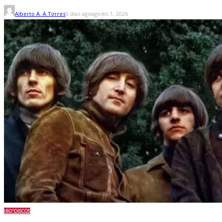
Alberto A. A.Torres
5 días ago
agosto 1, 2026
180º
DISCOS