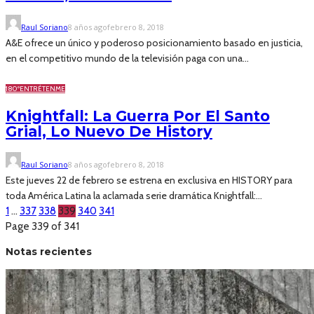
Raul Soriano
8 años ago
febrero 8, 2018
A&E ofrece un único y poderoso posicionamiento basado en justicia,
en el competitivo mundo de la televisión paga con una...
180º
ENTRÉTENME
Knightfall: La Guerra Por El Santo
Grial, Lo Nuevo De History
Raul Soriano
8 años ago
febrero 8, 2018
Este jueves 22 de febrero se estrena en exclusiva en HISTORY para
toda América Latina la aclamada serie dramática Knightfall:...
1
…
337
338
339
340
341
Page 339 of 341
Notas recientes