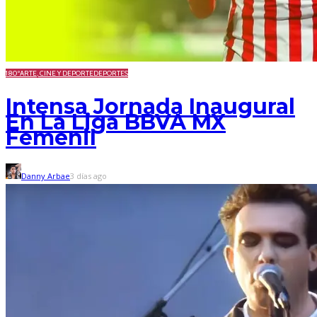
180º
ARTE, CINE Y DEPORTE
DEPORTES
Intensa Jornada Inaugural
En La Liga BBVA MX
Femenil
Danny Arbae
3 días ago