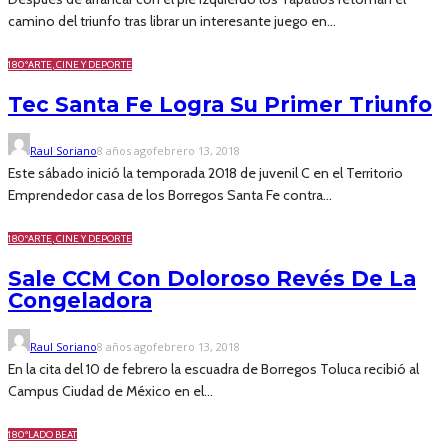
camino del triunfo tras librar un interesante juego en...
180º
ARTE, CINE Y DEPORTE
Tec Santa Fe Logra Su Primer Triunfo
Raul Soriano
8 años ago
febrero 13, 2018
Este sábado inició la temporada 2018 de juvenil C en el Territorio
Emprendedor casa de los Borregos Santa Fe contra...
180º
ARTE, CINE Y DEPORTE
Sale CCM Con Doloroso Revés De La
Congeladora
Raul Soriano
8 años ago
febrero 13, 2018
En la cita del 10 de febrero la escuadra de Borregos Toluca recibió al
Campus Ciudad de México en el...
180º
LADO BEAT