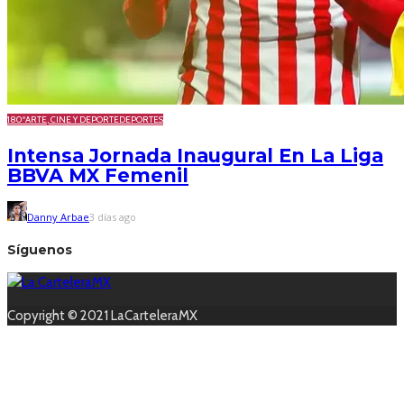
180º
ARTE, CINE Y DEPORTE
DEPORTES
Intensa Jornada Inaugural En La Liga
BBVA MX Femenil
Danny Arbae
3 días ago
Síguenos
Copyright © 2021 LaCarteleraMX