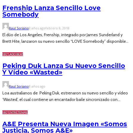
Frenship Lanza Sencillo Love
Somebody
Raul Soriano
8 años ago
febrero 8, 2018
El dúo de Los Angeles, Frenship, integrado por James Sunderland y
Brett Hite, lanzaron su nuevo sencillo “LOVE Somebody” disponible...
180º
LADO BEAT
Peking Duk Lanza Su Nuevo Sencillo
Y Vídeo «Wasted»
Raul Soriano
8 años ago
Loa australianos de Peking Duk, estrenaron su nuevo sencillo y vídeo
‘Wasted’, el cual contiene un encantador baile sincronizado con...
180º
ENTRÉTENME
A&E Presenta Nueva Imagen «Somos
Justicia, Somos A&E»