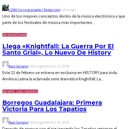
LCMX Corresponsalía / Redacción
8 años ago
Uno de los mejores conceptos dentro de la música electrónica y que
parte de los festivales de música más importantes...
180º
ENTRÉTENME
Llega «Knightfall: La Guerra Por El
Santo Grial», Lo Nuevo De History
Raul Soriano
8 años ago
febrero 22, 2018
Este 22 de febrero se estrena en exclusiva en HISTORY para toda
América Latina la aclamada serie dramática Knightfall: La...
180º
ARTE, CINE Y DEPORTE
Borregos Guadalajara: Primera
Victoria Para Los Tapatíos
Raul Soriano
8 años ago
febrero 19, 2018
Después de arrancar con el pie izquierdo los Tapatíos retoman el