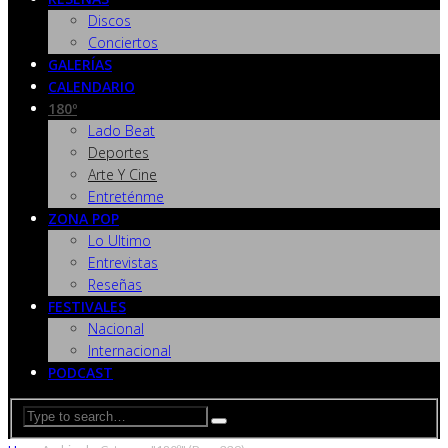
Discos
Conciertos
GALERÍAS
CALENDARIO
180º
Lado Beat
Deportes
Arte Y Cine
Entreténme
ZONA POP
Lo Ultimo
Entrevistas
Reseñas
FESTIVALES
Nacional
Internacional
PODCAST