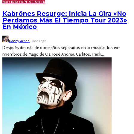
NOTICIAS
ROCK IN FACTS
SLIDER
Kabrönes Resurge: Inicia La Gira «No
Perdamos Más El Tiempo Tour 2023»
En México
Danny Arbae
3 años ago
Después de más de doce años separados en lo musical, los ex-
miembros de Mägo de Oz, José Andrea, Carlitos, Frank,...