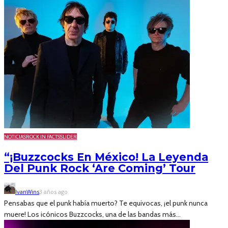
NOTICIAS
ROCK IN FACTS
SLIDER
“¡Buzzcocks En México! La Leyenda
Del Punk Rock ‘Are Coming’ Tour
IvanWins
3 años ago
Pensabas que el punk había muerto? Te equivocas, ¡el punk nunca
muere! Los icónicos Buzzcocks, una de las bandas más...