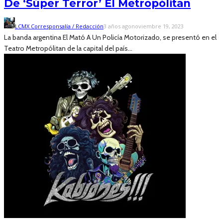
De ‘Súper Terror’ El Metropólitan
LCMX Corresponsalía / Redacción
3 años ago
noviembre 19, 2023
La banda argentina El Mató A Un Policía Motorizado, se presentó en el
Teatro Metropólitan de la capital del país...