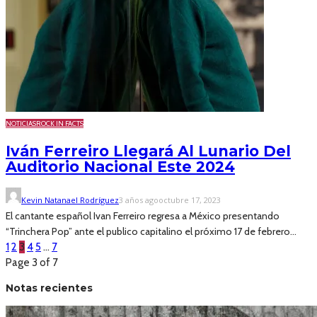
NOTICIAS
ROCK IN FACTS
Iván Ferreiro Llegará Al Lunario Del
Auditorio Nacional Este 2024
Kevin Natanael Rodríguez
3 años ago
octubre 17, 2023
El cantante español Ivan Ferreiro regresa a México presentando
“Trinchera Pop” ante el publico capitalino el próximo 17 de febrero...
1
2
3
4
5
…
7
Page 3 of 7
Notas recientes