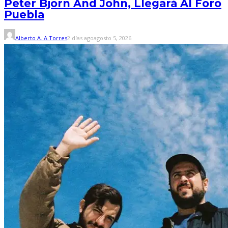
Peter Bjorn And John, Llegará Al Foro
Puebla
Alberto A. A.Torres
2 días ago
agosto 5, 2026