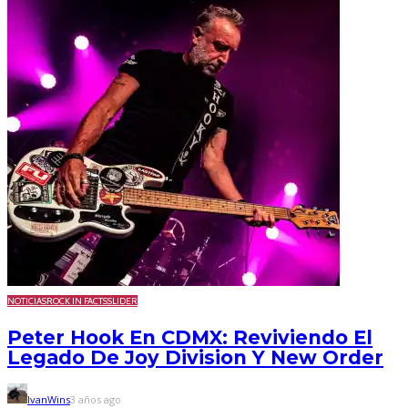
NOTICIAS
ROCK IN FACTS
SLIDER
Peter Hook En CDMX: Reviviendo El
Legado De Joy Division Y New Order
IvanWins
3 años ago