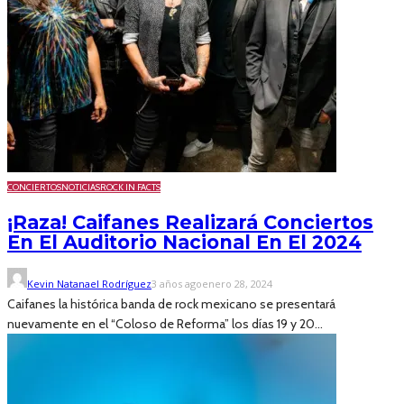
CONCIERTOS
NOTICIAS
ROCK IN FACTS
¡Raza! Caifanes Realizará Conciertos
En El Auditorio Nacional En El 2024
Kevin Natanael Rodríguez
3 años ago
enero 28, 2024
Caifanes la histórica banda de rock mexicano se presentará
nuevamente en el “Coloso de Reforma” los días 19 y 20...