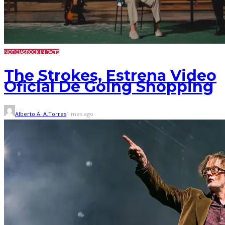
NOTICIAS
ROCK IN FACTS
The Strokes, Estrena Video
Oficial De Going Shopping
Alberto A. A.Torres
1 mes ago