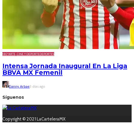
180º
ARTE, CINE Y DEPORTE
DEPORTES
Intensa Jornada Inaugural En La Liga
BBVA MX Femenil
Danny Arbae
3 días ago
Síguenos
Copyright © 2021 LaCarteleraMX