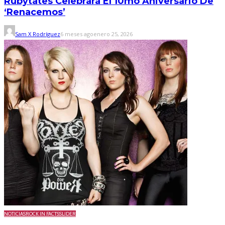
Rubytates Celebrará El 10mo Aniversario De
‘Renacemos’
Sam X Rodríguez
6 meses ago
enero 25, 2026
NOTICIAS
ROCK IN FACTS
SLIDER