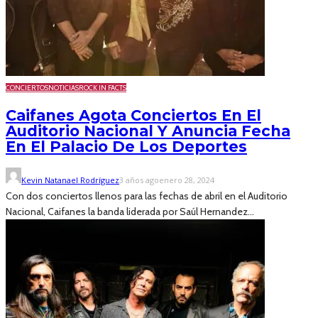
CONCIERTOS
NOTICIAS
ROCK IN FACTS
Caifanes Agota Conciertos En El
Auditorio Nacional Y Anuncia Fecha
En El Palacio De Los Deportes
Kevin Natanael Rodríguez
3 años ago
enero 28, 2024
Con dos conciertos llenos para las fechas de abril en el Auditorio
Nacional, Caifanes la banda liderada por Saúl Hernandez...