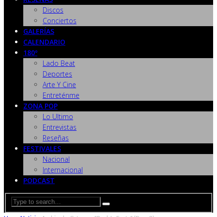
Discos
Conciertos
GALERÍAS
CALENDARIO
180º
Lado Beat
Deportes
Arte Y Cine
Entreténme
ZONA POP
Lo Ultimo
Entrevistas
Reseñas
FESTIVALES
Nacional
Internacional
PODCAST