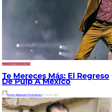
LA ÚLTIMA
ROCK IN FACTS
Te Mereces Más: El Regreso
De Pulp A México
Kevin Natanael Rodríguez
2 meses ago