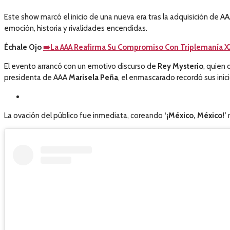
Este show marcó el inicio de una nueva era tras la adquisición de
emoción, historia y rivalidades encendidas.
Échale Ojo
➡️La AAA Reafirma Su Compromiso Con Triplemanía XX
El evento arrancó con un emotivo discurso de
Rey Mysterio
, quien
presidenta de AAA
Marisela Peña
, el enmascarado recordó sus inici
La ovación del público fue inmediata, coreando
‘¡México, México!’