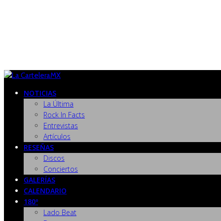
NOTICIAS
La Última
Rock In Facts
Entrevistas
Artículos
RESEÑAS
Discos
Conciertos
GALERÍAS
CALENDARIO
180º
Lado Beat