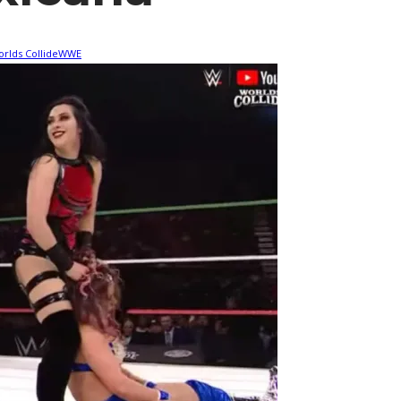
rlds Collide
WWE