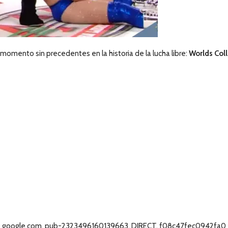
n momento sin precedentes en la historia de la lucha libre:
Worlds Col
google.com, pub-2323496160139663, DIRECT, f08c47fec0942fa0