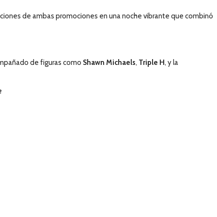
tradiciones de ambas promociones en una noche vibrante que combinó
 Acompañado de figuras como
Shawn Michaels
,
Triple H
, y la
e