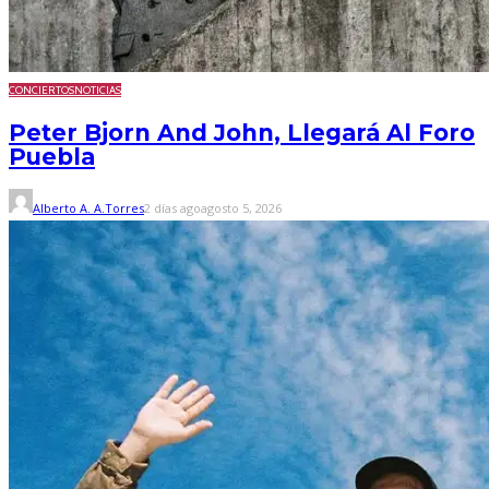
CONCIERTOS
NOTICIAS
Peter Bjorn And John, Llegará Al Foro
Puebla
Alberto A. A.Torres
2 días ago
agosto 5, 2026