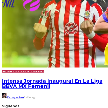
180º
ARTE, CINE Y DEPORTE
DEPORTES
Intensa Jornada Inaugural En La Liga
BBVA MX Femenil
Danny Arbae
3 días ago
Síguenos