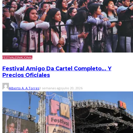
FESTIVALES
NACIONAL
Festival Amigo Da Cartel Completo… Y
Precios Oficiales
Alberto A. A.Torres
3 semanas ago
julio 20, 2026