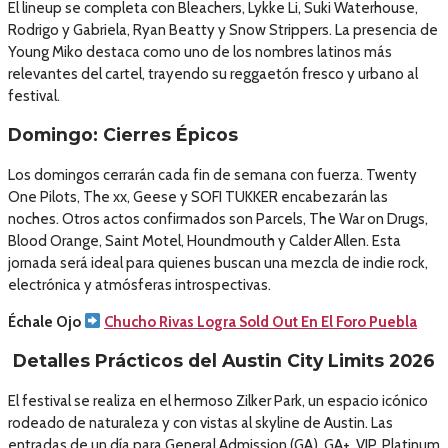
El lineup se completa con Bleachers, Lykke Li, Suki Waterhouse,
Rodrigo y Gabriela, Ryan Beatty y Snow Strippers. La presencia de
Young Miko destaca como uno de los nombres latinos más
relevantes del cartel, trayendo su reggaetón fresco y urbano al
festival.
Domingo: Cierres Épicos
Los domingos cerrarán cada fin de semana con fuerza. Twenty
One Pilots, The xx, Geese y SOFI TUKKER encabezarán las
noches. Otros actos confirmados son Parcels, The War on Drugs,
Blood Orange, Saint Motel, Houndmouth y Calder Allen. Esta
jornada será ideal para quienes buscan una mezcla de indie rock,
electrónica y atmósferas introspectivas.
Échale Ojo
Chucho Rivas Logra Sold Out En El Foro Puebla
Detalles Prácticos del Austin City Limits 2026
El festival se realiza en el hermoso Zilker Park, un espacio icónico
rodeado de naturaleza y con vistas al skyline de Austin. Las
entradas de un día para General Admission (GA), GA+, VIP, Platinum