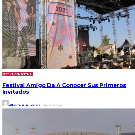
FESTIVALES
NACIONAL
Festival Amigo Da A Conocer Sus Primeros
Invitados
Alberto A. A.Torres
3 semanas ago