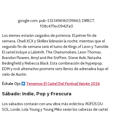
google.com, pub-2323496160139663, DIRECT,
f08c47fec0942fa0
Los viernes estarán cargados de potencia. El primer fin de
semana, Charli XCX y Skrillex liderarán la noche, mientras que el
segundo fin de semana será el turno de Kings of Leon y Turnstile.
El cartel incluye a Labrinth, The Chainsmokers, Leon Thomas,
Brandon Flowers, Amyl and the Sniffers, Steve Aoki, Natasha
Bedingfield y Rebecca Black. Esta combinación de hyperpop,
EDM y rock alternativo promete sets llenos de adrenalina bajo el
cielo de Austin.
Échale Ojo
Tenemos El Cartel Del Festival Vaivén 2026
Sábado: Indie, Pop y Frescura
Los sábados contarán con una vibra más ecléctica. RÜFÜS DU
SOL, Lorde, Lola Young y Young Miko serán los cabezas de cartel.