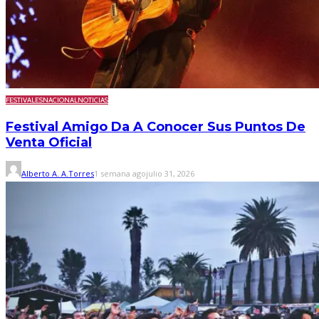
FESTIVALES
NACIONAL
NOTICIAS
Festival Amigo Da A Conocer Sus Puntos De
Venta Oficial
Alberto A. A.Torres
1 semana ago
julio 31, 2026