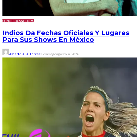
CONCIERTOS
NOTICIAS
Indios Da Fechas Oficiales Y Lugares
Para Sus Shows En México
Alberto A. A.Torres
3 días ago
agosto 4, 2026