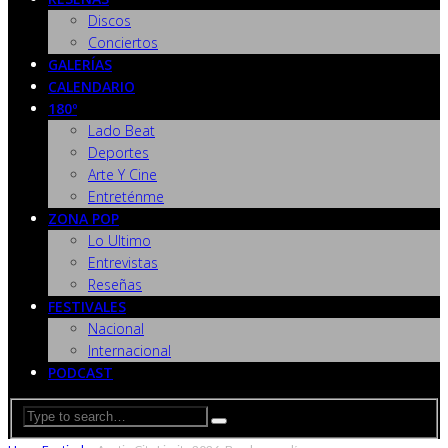
Discos
Conciertos
GALERÍAS
CALENDARIO
180º
Lado Beat
Deportes
Arte Y Cine
Entreténme
ZONA POP
Lo Ultimo
Entrevistas
Reseñas
FESTIVALES
Nacional
Internacional
PODCAST