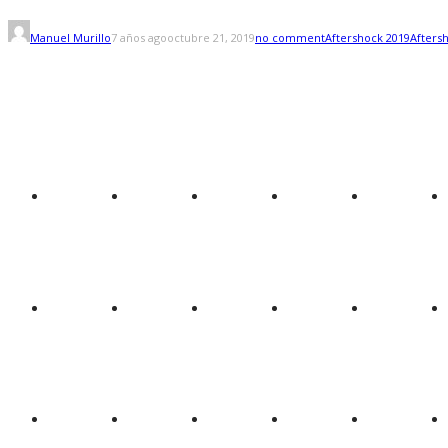
Manuel Murillo
7 años ago
octubre 21, 2019
no comment
Aftershock 2019
Aftersh