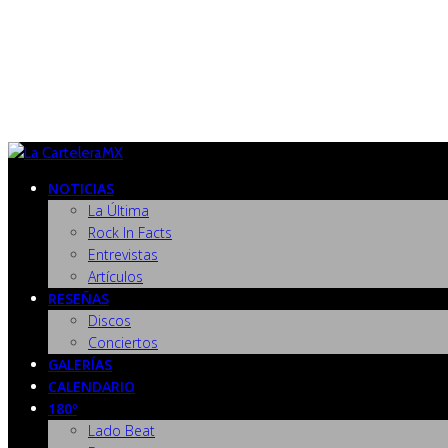
NOTICIAS
La Última
Rock In Facts
Entrevistas
Artículos
RESEÑAS
Discos
Conciertos
GALERÍAS
CALENDARIO
180º
Lado Beat