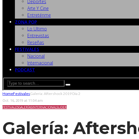
Deportes
Arte Y Cine
Entreténme
ZONA POP
Lo Ultimo
Entrevistas
Reseñas
FESTIVALES
Nacional
Internacional
PODCAST
Home
Festivales
Galería: Aftershock 2019 Día 2
Oct. 16, 2019 at 11:04 am
FESTIVALES
GALERÍAS
INTERNACIONAL
SLIDER
Galería: Afters