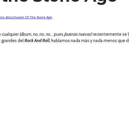
vo disco
Queen Of The Stone Age
 cualquier álbum,
no, no, no
… pues
¡buenas nuevas!
recientemente se l
s grandes del
Rock And Roll,
hablamos nada más y nada menos que 