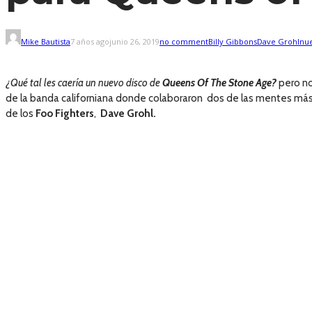
Mike Bautista
7 años ago
junio 26, 2019
no comment
Billy Gibbons
Dave Grohl
nue
¿Qué tal les caería un nuevo disco de
Queens Of The Stone Age?
pero no
de la banda californiana donde colaboraron dos de las mentes má
de los
Foo Fighters
,
Dave Grohl.