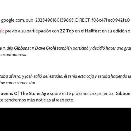
google.com, pub-2323496160139663, DIRECT, f08c47fec0942fa0
sic
previo a su participación con
ZZ Top
en el
Hellfest
en su edición d
e
«, dijo
Gibbons
; »
Dave Grohl
también participó y decidió hacer una gr
s encantadores».
ba afuera, y Josh salió del estudio, él tenía esta caja y estaba haciendo un 
í fue como comenzó».
ueens Of The Stone Age
sobre este próximo lanzamiento,
Gibbon
te tendremos más noticias al respecto.