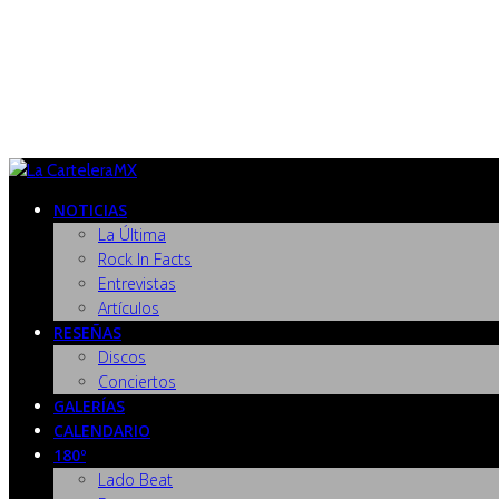
NOTICIAS
La Última
Rock In Facts
Entrevistas
Artículos
RESEÑAS
Discos
Conciertos
GALERÍAS
CALENDARIO
180º
Lado Beat