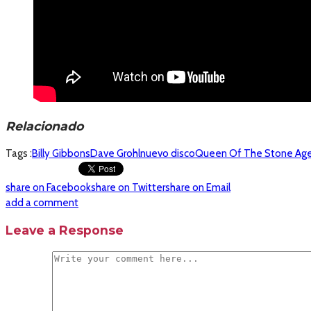
Relacionado
Tags :
Billy Gibbons
Dave Grohl
nuevo disco
Queen Of The Stone Ag
share on Facebook
share on Twitter
share on Email
add a comment
Leave a Response