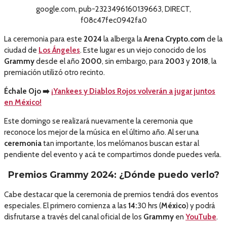
google.com, pub-2323496160139663, DIRECT,
f08c47fec0942fa0
La ceremonia para este
2024
la alberga la
Arena Crypto.com
de la
ciudad de
Los Ángeles
. Este lugar es un viejo conocido de los
Grammy
desde el año
2000
, sin embargo, para
2003
y
2018
, la
premiación utilizó otro recinto.
Échale Ojo
➡️
¡Yankees y Diablos Rojos volverán a jugar juntos
en México!
Este domingo se realizará nuevamente la ceremonia que
reconoce los mejor de la música en el último año. Al ser una
ceremonia
tan importante, los melómanos buscan estar al
pendiente del evento y acá te compartimos donde puedes verla.
Premios Grammy 2024: ¿Dónde puedo verlo?
Cabe destacar que la ceremonia de premios tendrá dos eventos
especiales. El primero comienza a las
14:
30 hrs (
México
) y podrá
disfrutarse a través del canal oficial de los
Grammy
en
YouTube
.