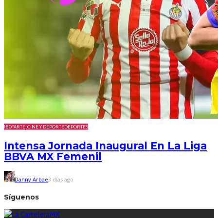
180º
ARTE, CINE Y DEPORTE
DEPORTES
Intensa Jornada Inaugural En La Liga
BBVA MX Femenil
Danny Arbae
3 días ago
Síguenos