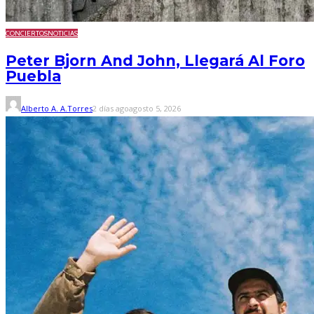
CONCIERTOS
NOTICIAS
Peter Bjorn And John, Llegará Al Foro
Puebla
Alberto A. A.Torres
2 días ago
agosto 5, 2026