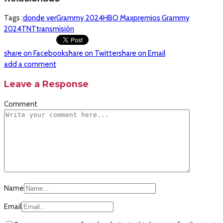
Tags :
donde ver
Grammy 2024
HBO Max
premios Grammy
2024
TNT
transmisión
share on Facebook
share on Twitter
share on Email
add a comment
Leave a Response
Comment
Name
Email