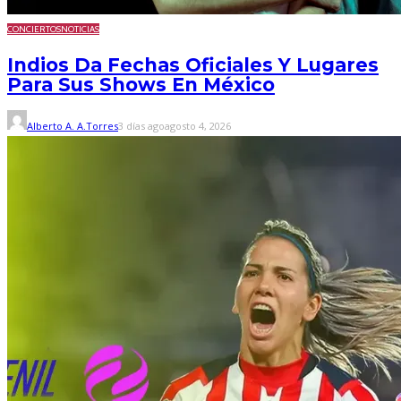
CONCIERTOS
NOTICIAS
Indios Da Fechas Oficiales Y Lugares
Para Sus Shows En México
Alberto A. A.Torres
3 días ago
agosto 4, 2026