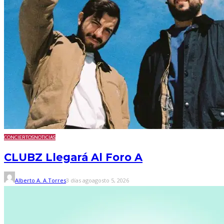
CONCIERTOS
NOTICIAS
CLUBZ Llegará Al Foro A
Alberto A. A.Torres
3 días ago
agosto 5, 2026