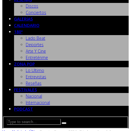
Discos
Conciertos
GALERÍAS
CALENDARIO
180º
Lado Beat
Deportes
Arte Y Cine
Entreténme
ZONA POP
Lo Ultimo
Entrevistas
Reseñas
FESTIVALES
Nacional
Internacional
PODCAST