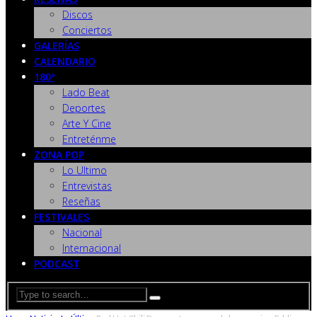
Discos
Conciertos
GALERÍAS
CALENDARIO
180º
Lado Beat
Deportes
Arte Y Cine
Entreténme
ZONA POP
Lo Ultimo
Entrevistas
Reseñas
FESTIVALES
Nacional
Internacional
PODCAST