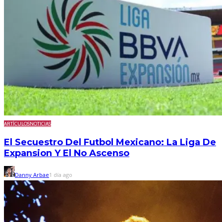
ARTÍCULOS
NOTICIAS
El Secuestro Del Futbol Mexicano: La Liga De
Expansion Y El No Ascenso
Danny Arbae
1 día ago