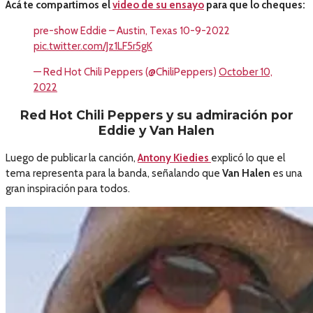
Acá te compartimos el
video de su ensayo
para que lo cheques:
pre-show Eddie – Austin, Texas 10-9-2022
pic.twitter.com/Jz1LF5r5gK
— Red Hot Chili Peppers (@ChiliPeppers)
October 10,
2022
Red Hot Chili Peppers y su admiración por
Eddie y Van Halen
Luego de publicar la canción,
Antony Kiedies
explicó lo que el
tema representa para la banda, señalando que
Van Halen
es una
gran inspiración para todos.