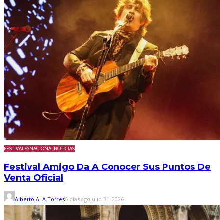
FESTIVALES
NACIONAL
NOTICIAS
Festival Amigo Da A Conocer Sus Puntos De
Venta Oficial
Alberto A. A.Torres
5 días ago
julio 31, 2026