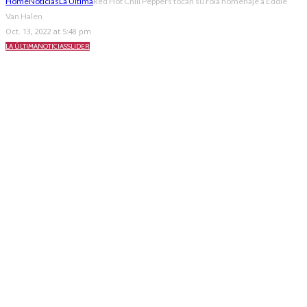
Home
Noticias
La Última
Red Hot Chili Peppers tocan su rola homenaje a Eddie
Van Halen
Oct. 13, 2022 at 5:48 pm
LA ÚLTIMA
NOTICIAS
SLIDER