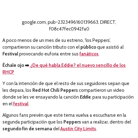
google.com, pub-2323496160139663, DIRECT,
f08c47fec0942fa0
A poco menos de un mes de su estreno, ‘los Peppers’,
compartieron su canción tributo con el
público
que asistió al
Festival
provocando euforia entre sus
fanáticos
.
Échale ojo
➡️
¿De qué habla Eddie? el nuevo sencillo de los
RHCP
Y con la intención de que el resto de sus seguidores sepan que
les depara, los
Red Hot Chili Peppers
compartieron un video
donde se les ve ensayando la canción
Eddie
, para su participación
en el
festival
.
Algunos fans prevén que este tema vuelva a escucharse en la
segunda participación que los
Peppers
van a realizar, dentro del
segundo fin de semana
del
Austin City Limits
.