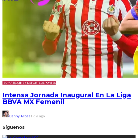
180º
ARTE, CINE Y DEPORTE
DEPORTES
Intensa Jornada Inaugural En La Liga
BBVA MX Femenil
Danny Arbae
1 día ago
Síguenos