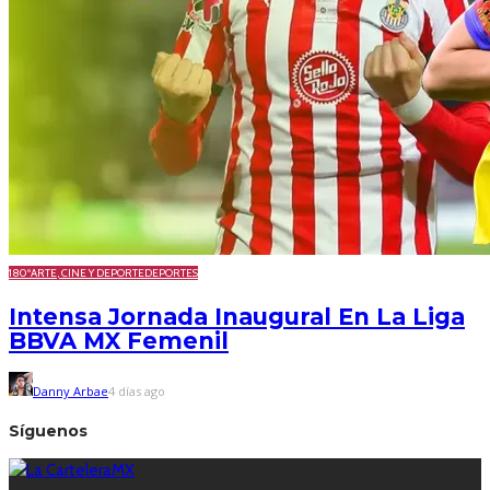
180º
ARTE, CINE Y DEPORTE
DEPORTES
Intensa Jornada Inaugural En La Liga
BBVA MX Femenil
Danny Arbae
4 días ago
Síguenos