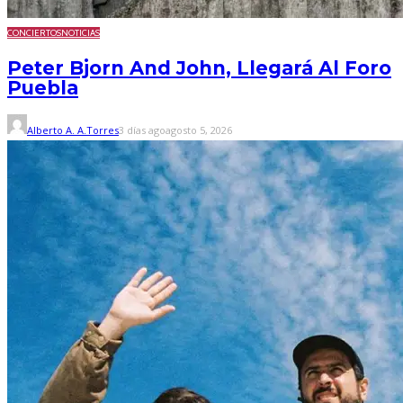
CONCIERTOS
NOTICIAS
Peter Bjorn And John, Llegará Al Foro
Puebla
Alberto A. A.Torres
3 días ago
agosto 5, 2026