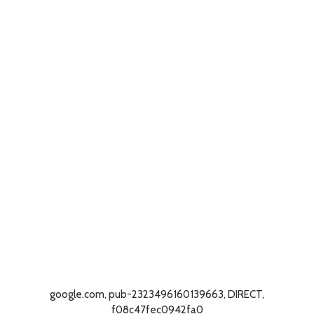
google.com, pub-2323496160139663, DIRECT,
f08c47fec0942fa0