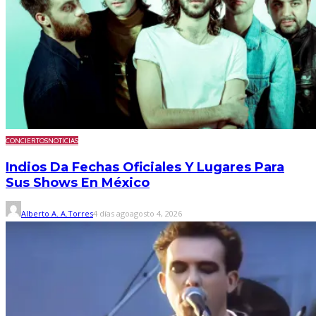
CONCIERTOS
NOTICIAS
Indios Da Fechas Oficiales Y Lugares Para
Sus Shows En México
Alberto A. A.Torres
4 días ago
agosto 4, 2026