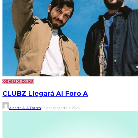
CONCIERTOS
NOTICIAS
CLUBZ Llegará Al Foro A
Alberto A. A.Torres
4 días ago
agosto 5, 2026