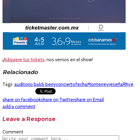
¡
Adquiere tus tickets
, nos vemos en el show!
Relacionado
Tags :
auditorio balck berry
concierto
fecha
Monterrey
reseña
Rhye
share on Facebook
share on Twitter
share on Email
add a comment
Leave a Response
Comment