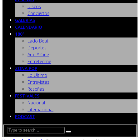
Discos
Conciertos
GALERÍAS
CALENDARIO
180º
Lado Beat
Deportes
Arte Y Cine
Entreténme
ZONA POP
Lo Ultimo
Entrevistas
Reseñas
FESTIVALES
Nacional
Internacional
PODCAST