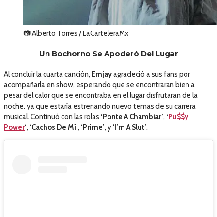
📷 Alberto Torres / LaCarteleraMx
Un Bochorno Se Apoderó Del Lugar
Al concluir la cuarta canción,
Emjay
agradeció a sus fans por
acompañarla en show, esperando que se encontraran bien a
pesar del calor que se encontraba en el lugar disfrutaran de la
noche, ya que estaría estrenando nuevo temas de su carrera
musical. Continuó con las rolas
‘Ponte A Chambiar’
,
‘
Pu$$y
Power
‘
,
‘Cachos De Mí’
,
‘Prime’
, y ‘
I’m A Slut’
.