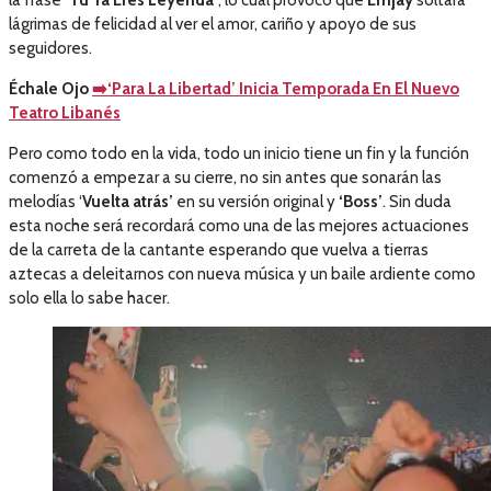
la frase
‘Tu Ya Eres Leyenda’
, lo cual provocó que
Emjay
soltará
lágrimas de felicidad al ver el amor, cariño y apoyo de sus
seguidores.
Échale Ojo
➡️‘Para La Libertad’ Inicia Temporada En El Nuevo
Teatro Libanés
Pero como todo en la vida, todo un inicio tiene un fin y la función
comenzó a empezar a su cierre, no sin antes que sonarán las
melodías ‘
Vuelta atrás’
en su versión original y
‘Boss’
. Sin duda
esta noche será recordará como una de las mejores actuaciones
de la carreta de la cantante esperando que vuelva a tierras
aztecas a deleitarnos con nueva música y un baile ardiente como
solo ella lo sabe hacer.