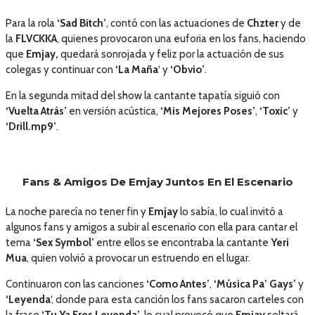
Para la rola
‘Sad Bitch’
, contó con las actuaciones de
Chzter
y de
la
FLVCKKA
, quienes provocaron una euforia en los fans, haciendo
que
Emjay,
quedará sonrojada y feliz por la actuación de sus
colegas y continuar con
‘La Maña
‘ y
‘Obvio’
.
En la segunda mitad del show la cantante tapatía siguió con
‘Vuelta Atrás’
en versión acústica,
‘Mis Mejores Poses’
,
‘Toxic’
y
‘Drill.mp9’
.
Fans & Amigos De Emjay Juntos En El Escenario
La noche parecía no tener fin y
Emjay
lo sabía, lo cual invitó a
algunos fans y amigos a subir al escenario con ella para cantar el
tema
‘Sex Symbol’
entre ellos se encontraba la cantante
Y
eri
Mua
, quien volvió a provocar un estruendo en el lugar.
Continuaron con las canciones
‘Como Antes’
,
‘Música Pa’ Gays’
y
‘Leyenda
‘, donde para esta canción los fans sacaron carteles con