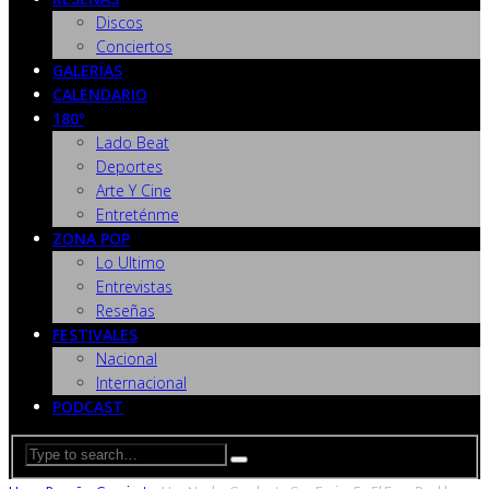
Discos
Conciertos
GALERÍAS
CALENDARIO
180º
Lado Beat
Deportes
Arte Y Cine
Entreténme
ZONA POP
Lo Ultimo
Entrevistas
Reseñas
FESTIVALES
Nacional
Internacional
PODCAST