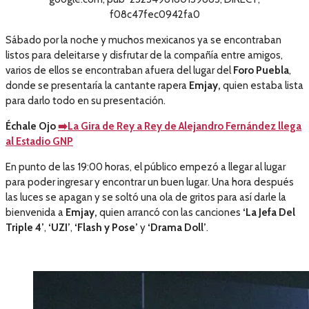
f08c47fec0942fa0
Sábado por la noche y muchos mexicanos ya se encontraban
listos para deleitarse y disfrutar de la compañía entre amigos,
varios de ellos se encontraban afuera del lugar del
Foro Puebla
,
donde se presentaría la cantante rapera
Emjay,
quien estaba lista
para darlo todo en su presentación.
Échale Ojo
➡️La Gira de Rey a Rey de Alejandro Fernández llega
al Estadio GNP
En punto de las 19:00 horas, el público empezó a llegar al lugar
para poder ingresar y encontrar un buen lugar. Una hora después
las luces se apagan y se soltó una ola de gritos para así darle la
bienvenida a
Emjay,
quien arrancó con las canciones
‘La Jefa Del
Triple 4’
,
‘UZI’
,
‘Flash y Pose’
y
‘Drama Doll’
.