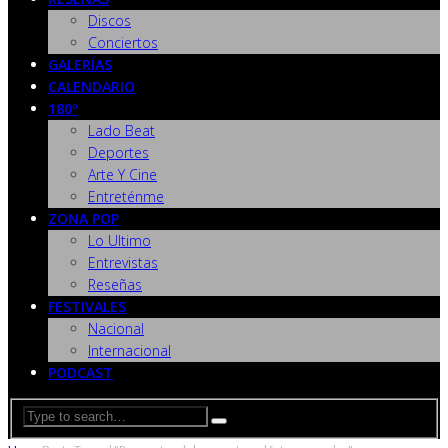
Discos
Conciertos
GALERÍAS
CALENDARIO
180º
Lado Beat
Deportes
Arte Y Cine
Entreténme
ZONA POP
Lo Ultimo
Entrevistas
Reseñas
FESTIVALES
Nacional
Internacional
PODCAST