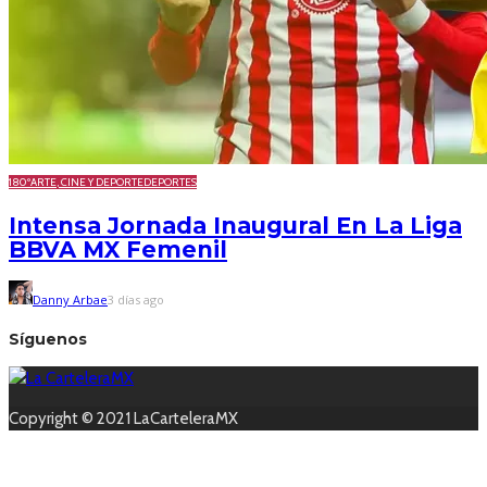
180º
ARTE, CINE Y DEPORTE
DEPORTES
Intensa Jornada Inaugural En La Liga
BBVA MX Femenil
Danny Arbae
3 días ago
Síguenos
Copyright © 2021 LaCarteleraMX