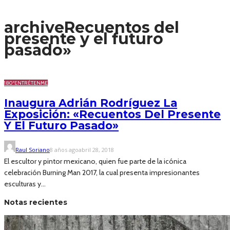
archive
Recuentos del
presente y el futuro
pasado»
180º
ENTRÉTENME
Inaugura Adrián Rodríguez La
Exposición: «Recuentos Del Presente
Y El Futuro Pasado»
Raul Soriano
8 años ago
abril 28, 2018
El escultor y pintor mexicano, quien fue parte de la icónica
celebración Burning Man 2017, la cual presenta impresionantes
esculturas y...
Notas recientes