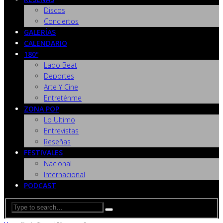
Discos
Conciertos
GALERÍAS
CALENDARIO
180º
Lado Beat
Deportes
Arte Y Cine
Entreténme
ZONA POP
Lo Ultimo
Entrevistas
Reseñas
FESTIVALES
Nacional
Internacional
PODCAST