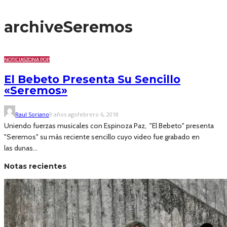
archive
Seremos
NOTICIAS
ZONA POP
El Bebeto Presenta Su Sencillo
«Seremos»
Raul Soriano
9 años ago
febrero 6, 2018
Uniendo fuerzas musicales con Espinoza Paz, "El Bebeto" presenta
"Seremos" su más reciente sencillo cuyo video fue grabado en
las dunas...
Notas recientes