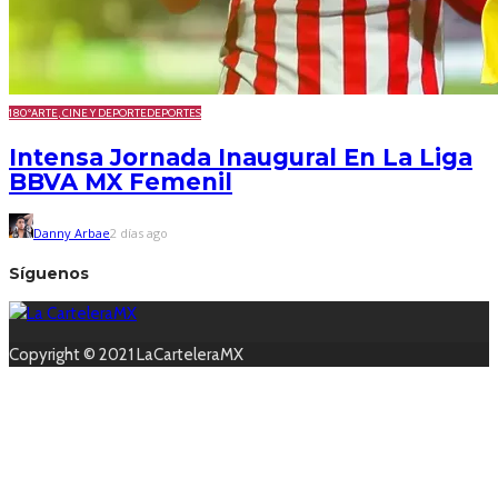
180º
ARTE, CINE Y DEPORTE
DEPORTES
Intensa Jornada Inaugural En La Liga
BBVA MX Femenil
Danny Arbae
2 días ago
Síguenos
Copyright © 2021 LaCarteleraMX