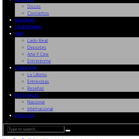
Discos
Conciertos
GALERÍAS
CALENDARIO
180º
Lado Beat
Deportes
Arte Y Cine
Entreténme
ZONA POP
Lo Ultimo
Entrevistas
Reseñas
FESTIVALES
Nacional
Internacional
PODCAST