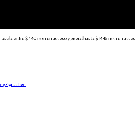
o oscila entre $440 mxn en acceso general hasta $1445 mxn en acces
rey
Zignia Live