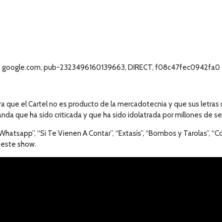
google.com, pub-2323496160139663, DIRECT, f08c47fec0942fa0
 que el Cartel no es producto de la mercadotecnia y que sus letras re
nda que ha sido criticada y que ha sido idolatrada por millones de s
Whatsapp”, “Si Te Vienen A Contar”, “Extasís”, “Bombos y Tarolas”, “C
 este show.