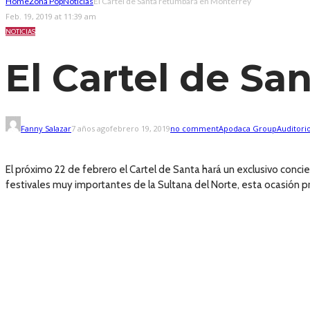
Home
Zona Pop
Noticias
El Cartel de Santa retumbará en Monterrey
Feb. 19, 2019 at 11:39 am
NOTICIAS
El Cartel de S
Fanny Salazar
7 años ago
febrero 19, 2019
no comment
Apodaca Group
Auditori
El próximo 22 de febrero el Cartel de Santa hará un exclusivo conc
festivales muy importantes de la Sultana del Norte, esta ocasión pr