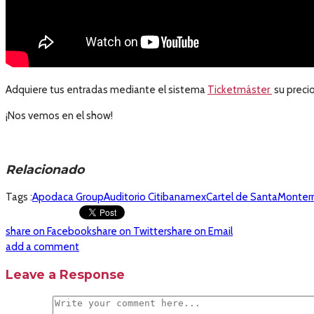
Adquiere tus entradas mediante el sistema
Ticketmáster
su preci
¡Nos vemos en el show!
Relacionado
Tags :
Apodaca Group
Auditorio Citibanamex
Cartel de Santa
Monter
share on Facebook
share on Twitter
share on Email
add a comment
Leave a Response