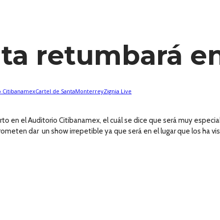
anta retumbará e
o Citibanamex
Cartel de Santa
Monterrey
Zignia Live
ierto en el Auditorio Citibanamex, el cuál se dice que será muy espec
ometen dar un show irrepetible ya que será en el lugar que los ha vis