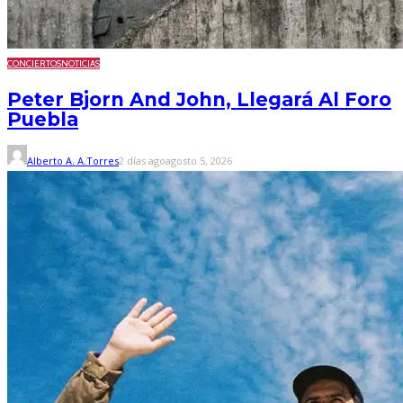
CONCIERTOS
NOTICIAS
Peter Bjorn And John, Llegará Al Foro
Puebla
Alberto A. A.Torres
2 días ago
agosto 5, 2026