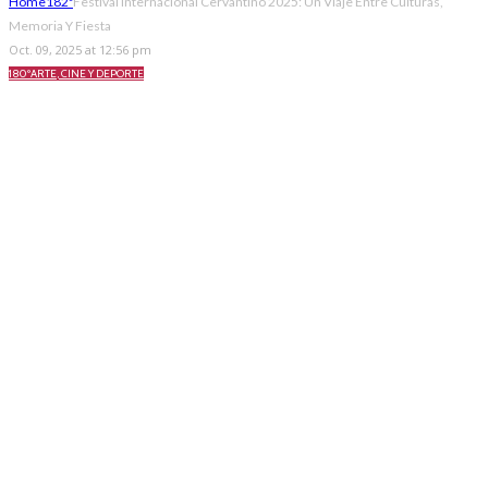
Home
182º
Festival Internacional Cervantino 2025: Un Viaje Entre Culturas,
Memoria Y Fiesta
Oct. 09, 2025 at 12:56 pm
180º
ARTE, CINE Y DEPORTE