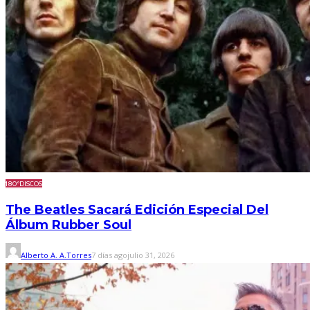
180º
DISCOS
The Beatles Sacará Edición Especial Del
Álbum Rubber Soul
Alberto A. A.Torres
7 días ago
julio 31, 2026