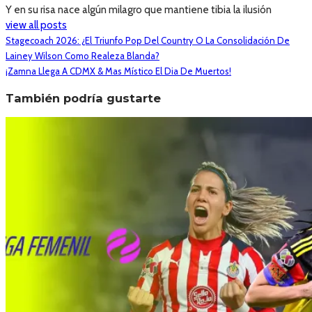
Y en su risa nace algún milagro que mantiene tibia la ilusión
view all posts
Stagecoach 2026: ¿El Triunfo Pop Del Country O La Consolidación De
Lainey Wilson Como Realeza Blanda?
¡Zamna Llega A CDMX & Mas Místico El Dia De Muertos!
También podría gustarte