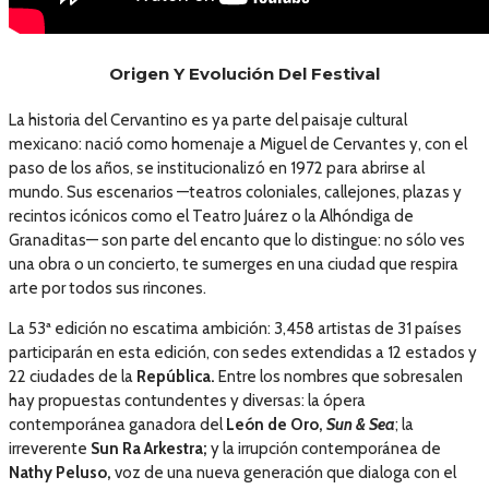
Origen Y Evolución Del Festival
La historia del Cervantino es ya parte del paisaje cultural
mexicano: nació como homenaje a Miguel de Cervantes y, con el
paso de los años, se institucionalizó en 1972 para abrirse al
mundo. Sus escenarios —teatros coloniales, callejones, plazas y
recintos icónicos como el Teatro Juárez o la Alhóndiga de
Granaditas— son parte del encanto que lo distingue: no sólo ves
una obra o un concierto, te sumerges en una ciudad que respira
arte por todos sus rincones.
La 53ª edición no escatima ambición: 3,458 artistas de 31 países
participarán en esta edición, con sedes extendidas a 12 estados y
22 ciudades de la
República.
Entre los nombres que sobresalen
hay propuestas contundentes y diversas: la ópera
contemporánea ganadora del
León de Oro,
Sun & Sea
; la
irreverente
Sun Ra
Arkestra;
y la irrupción contemporánea de
Nathy Peluso,
voz de una nueva generación que dialoga con el