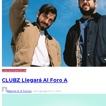
CONCIERTOS
NOTICIAS
CLUBZ Llegará Al Foro A
Alberto A. A.Torres
2 días ago
agosto 5, 2026