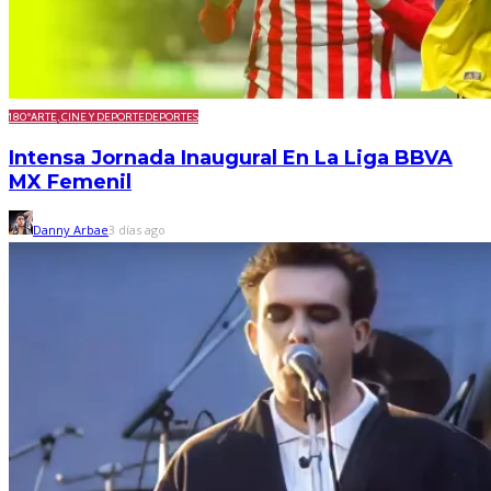
180º
ARTE, CINE Y DEPORTE
DEPORTES
Intensa Jornada Inaugural En La Liga BBVA
MX Femenil
Danny Arbae
3 días ago