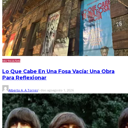
180º
RESEÑAS
Lo Que Cabe En Una Fosa Vacía: Una Obra
Para Reflexionar
Alberto A. A.Torres
5 días ago
agosto 1, 2026