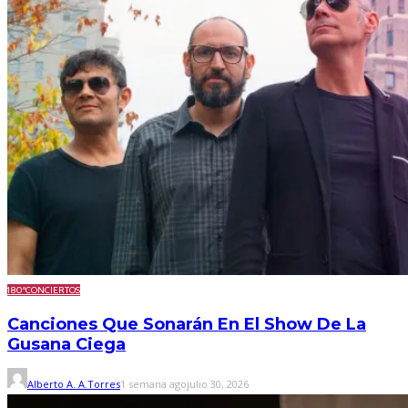
180º
CONCIERTOS
Canciones Que Sonarán En El Show De La
Gusana Ciega
Alberto A. A.Torres
1 semana ago
julio 30, 2026