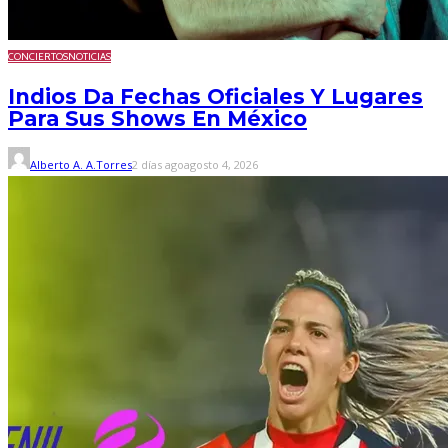
CONCIERTOS
NOTICIAS
Indios Da Fechas Oficiales Y Lugares
Para Sus Shows En México
Alberto A. A.Torres
2 días ago
agosto 4, 2026