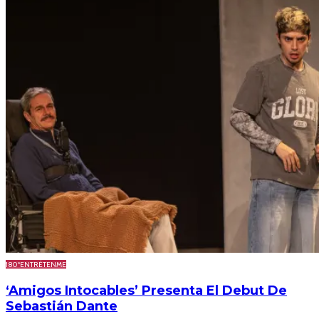
180º
ENTRÉTENME
‘Amigos Intocables’ Presenta El Debut De
Sebastián Dante