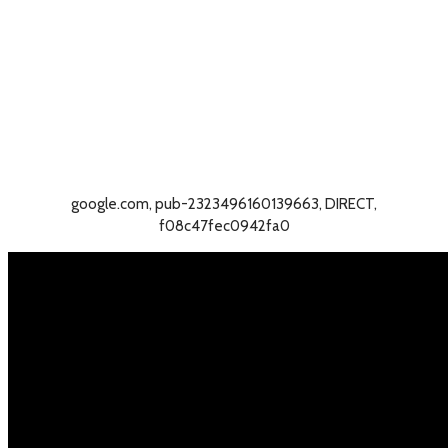
google.com, pub-2323496160139663, DIRECT,
f08c47fec0942fa0