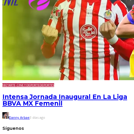
180º
ARTE, CINE Y DEPORTE
DEPORTES
Intensa Jornada Inaugural En La Liga
BBVA MX Femenil
Danny Arbae
3 días ago
Síguenos