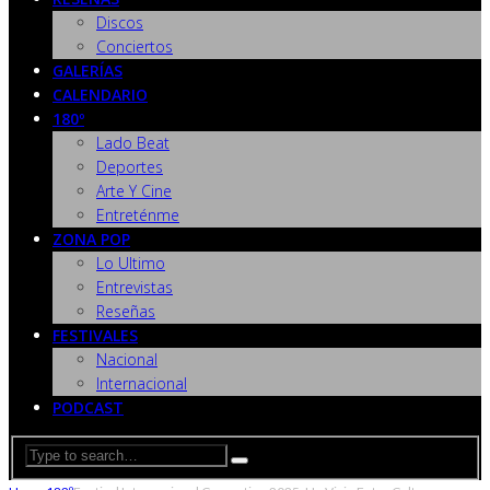
Discos
Conciertos
GALERÍAS
CALENDARIO
180º
Lado Beat
Deportes
Arte Y Cine
Entreténme
ZONA POP
Lo Ultimo
Entrevistas
Reseñas
FESTIVALES
Nacional
Internacional
PODCAST