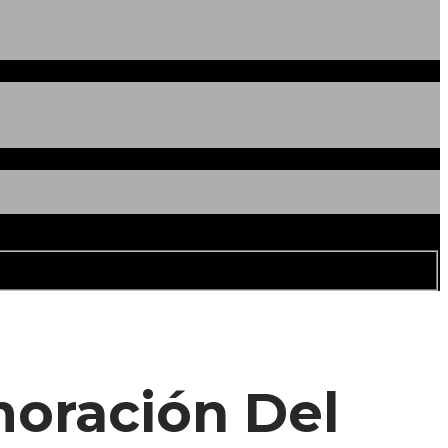
oración Del