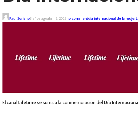
Raul Soriano
3 años ago
abril 6, 2023
no comment
dia internacional de la mujer
L
El canal
Lifetime
se suma a la conmemoración del
Día Internaciona