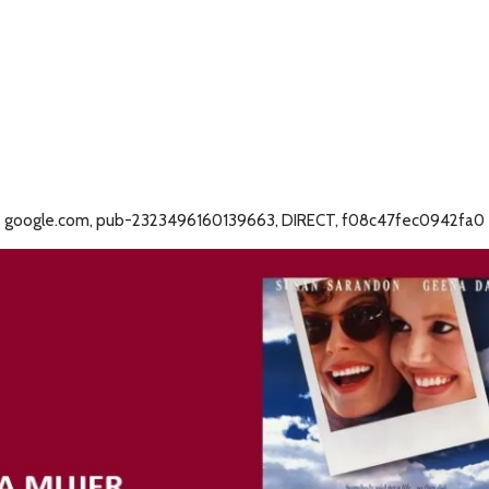
google.com, pub-2323496160139663, DIRECT, f08c47fec0942fa0