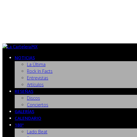
NOTICIAS
La Última
Rock In Facts
Entrevistas
Artículos
RESEÑAS
Discos
Conciertos
GALERÍAS
CALENDARIO
180º
Lado Beat