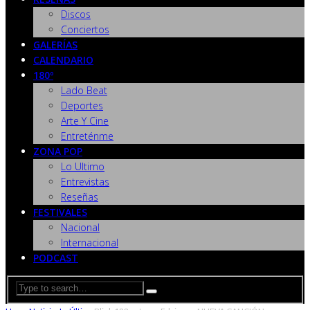
Discos
Conciertos
GALERÍAS
CALENDARIO
180º
Lado Beat
Deportes
Arte Y Cine
Entreténme
ZONA POP
Lo Ultimo
Entrevistas
Reseñas
FESTIVALES
Nacional
Internacional
PODCAST