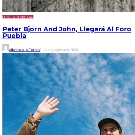
CONCIERTOS
NOTICIAS
Peter Bjorn And John, Llegará Al Foro
Puebla
Alberto A. A.Torres
2 días ago
agosto 5, 2026