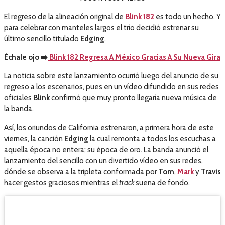
El regreso de la alineación original de
Blink 182
es todo un hecho. Y
para celebrar con manteles largos el trío decidió estrenar su
último sencillo titulado
Edging
.
Échale ojo
➡️
Blink 182 Regresa A México Gracias A Su Nueva Gira
La noticia sobre este lanzamiento ocurrió luego del anuncio de su
regreso a los escenarios, pues en un vídeo difundido en sus redes
oficiales
Blink
confirmó que muy pronto llegaría nueva música de
la banda.
Así, los oriundos de California estrenaron, a primera hora de este
viernes, la canción
Edging
la cual remonta a todos los escuchas a
aquella época no entera; su época de oro. La banda anunció el
lanzamiento del sencillo con un divertido vídeo en sus redes,
dónde se observa a la tripleta conformada por
Tom
,
Mark
y
Travis
hacer gestos graciosos mientras el
track
suena de fondo.