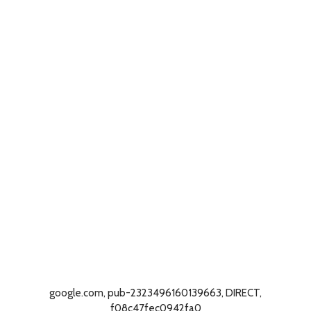
google.com, pub-2323496160139663, DIRECT,
f08c47fec0942fa0