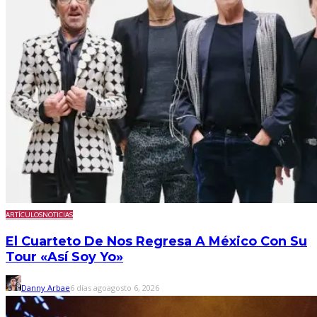
ARTÍCULOS
NOTICIAS
El Cuarteto De Nos Regresa A México Con Su
Tour «Así Soy Yo»
Danny Arbae
6 días ago
agosto 6, 2026